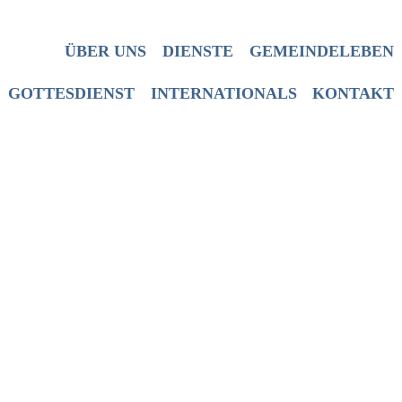
Persischer Dienst سى زبان ها
Mission
Team
Übersetzung
Church Service
ÜBER UNS
DIENSTE
GEMEINDELEBEN
Worship
International LIVE Groups
GOTTESDIENST
INTERNATIONALS
KONTAKT